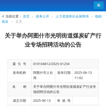
导航
当前位置：
首页
»
政务公开
»
人力资源和社会保障局
»
稳岗
就业
»
正文
关于举办阿图什市光明街道煤炭矿产行
业专场招聘活动的公告
索 引 号
010104812/2025-01234
发布机构
阿图什市人社
发布日期
2025-06-13
局
11:02
名 称
关于举办阿图什市光明街道煤炭矿产行业专
场招聘活动的公告
为切实做好未就业人员就业服务工作，促进各
成文日期
2025-06-13
有 效 性
类求职者高质量就业，根据《人力资源社会保障部