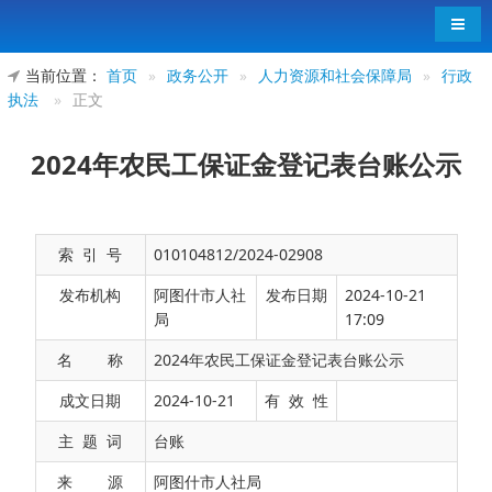
导航
当前位置：
首页
»
政务公开
»
人力资源和社会保障局
»
行政
执法
»
正文
2024年农民工保证金登记表台账公示
索 引 号
010104812/2024-02908
发布机构
阿图什市人社
发布日期
2024-10-21
局
17:09
名 称
2024年农民工保证金登记表台账公示
克州阿图什市农民工工资保证金保函公示
成文日期
2024-10-21
有 效 性
主 题 词
台账
来 源
阿图什市人社局