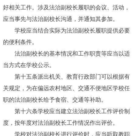
法工作评先评优的重要参考。
各级教育行政部门应当会同派出机关对组织开
展中小学法治副校长工作有显著成绩的组织和个
人，按照有关规定给予表彰、奖励。
第十九条
学校从其他执法机关、法学教育和法
律服务机构等单位聘任校外法治辅导员的，参照本
办法执行。
幼儿园聘任法治副园长的，聘任与管理参照本
办法执行。
第二十条
本办法自
2022
年
5
月
1
日起施行。