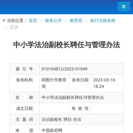
导航
当前位置：
首页
»
政务公开
»
教育局
»
执行法规条例
»
正文
中小学法治副校长聘任与管理办法
索 引 号
010104812/2023-01049
发布机构
阿图什市教育
发布日期
2023-03-16
局
18:24
名 称
中小学法治副校长聘任与管理办法
（
2021
年
12
月
27
日中华人民共和国教育部令第
52
号
成文日期
有 效 性
公布自
2022
年
5
月
1
日起施行）
主 题 词
法治副校长 聘任 办法
第一条
为了完善中小学治理体系，健全学生权
来 源
中国政府网
益保护机制，进一步规范中小学法治副校长聘任与