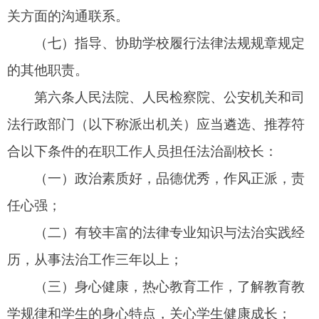
第七条
教育行政部门应当商有关部门制定法治
副校长聘任计划，会同派出机关综合考虑学校需求
和工作便利，协商确定、统筹安排法治副校长人
选，优先为偏远地区、农村地区学校和城市薄弱学
校配备法治副校长。
第八条
每所学校应当配备至少
1
名法治副校
长，师生人数多、有需求的学校，可以聘任
2
名以上
5
名以下法治副校长。
根据工作需要，
1
人可以同时担任
2
所学校的法
治副校长。
第九条
县级或者设区的市级人民政府教育行政
部门可以商有关部门组建由不同派出机关人员组成
的法治副校长工作团队，服务区域内学校。
第十条
教育行政部门会同派出机关建立法治副
校长人员库，推荐符合条件的人员入库并动态调