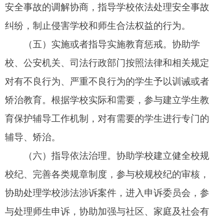
的其他职责。
第六条
人民法院、人民检察院、公安机关和司
法行政部门（以下称派出机关）应当遴选、推荐符
合以下条件的在职工作人员担任法治副校长：
（一）政治素质好，品德优秀，作风正派，责
任心强；
（二）有较丰富的法律专业知识与法治实践经
历，从事法治工作三年以上；
（三）身心健康，热心教育工作，了解教育教
学规律和学生的身心特点，关心学生健康成长；
（四）具有较强的语言表达能力、沟通交流能
力和组织协调能力。
符合上述条件，年龄不超过
65
周岁的退休人员
也可以经推荐担任一个任期的法治副校长。