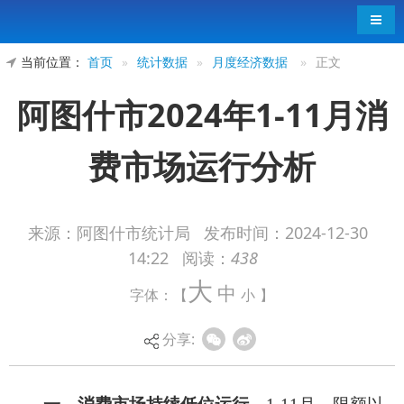
导航
当前位置：
首页
»
统计数据
»
月度经济数据
»
正文
阿图什市2024年1-11月消
费市场运行分析
来源：阿图什市统计局
发布时间：
2024-12-30
14:22
阅读：
438
一、
消费市场持续低位运行。
1-11
月，限额以
大
中
字体：【
小
】
上单位完成社会消费品零售总额同比增长
2.4%
，增
速较
1-10
月下滑
0.8
个百分点。
分享:
分消费形态看，餐饮零售均实现增长。
1-11
月，限上企业餐饮
收入同比增长
30%
，占限额以上