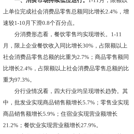
社会消费品零售总额的比重为
2.7%
；商品零售额同
比增长
2.4%
，占限额以上社会消费品零售总额的比
重为
97.3%
。
分行业情况看，四大行业均
呈现
增长
趋势
。其
中，批发业实现商品销售额增长
5.7%
；零售业实现
商品销售额增长
5.9%
；住宿业实现营业额增长
21.2%
；餐饮业实现营业额增长
27.9%
。
分
商品销售情况看，各类商品有增有降。其
中，饮料类、日用品类和书报杂志类分别同比增长
61.9%
，
26.9%
，
20.1%
。粮油、食品类，服装、鞋
帽、针纺织品类分别同比下降
9.5%
，
28.6%
。药业
类商品销售持续下降。
二、
居民消费价格
保持稳定
。
1-11
月，阿图什
市居民消费价格（
CPI
）同比回落
0.1%
。其中，食