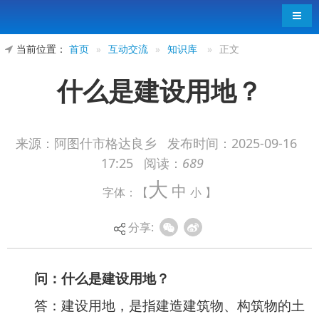
导航
当前位置：
首页
»
互动交流
»
知识库
»
正文
什么是建设用地？
来源：阿图什市格达良乡
发布时间：
2025-09-16
17:25
阅读：
689
问：什么是建设用地？
大
中
字体：【
小
】
答：建设用地，是指建造建筑物、构筑物的土
地，是城乡住宅和公共设施用地，工矿用地，能
分享:
源、交通、水利、通信等基础设施用地，旅游用
地，军事用地等，付出一定投资（土地开发建设费
用），通过工程手段，为各项建设提供的土地。是
利用土地的承载能力或建筑空间，不以取得生物产