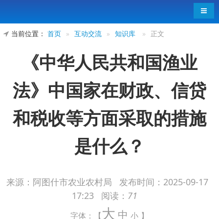
导航
当前位置：
首页
»
互动交流
»
知识库
»
正文
《中华人民共和国渔业
法》中国家在财政、信贷
和税收等方面采取的措施
是什么？
来源：阿图什市农业农村局
发布时间：
2025-09-17
国家在财政、信贷和税收等方面采取措施，鼓
17:23
阅读：
71
大
励、扶持远洋捕捞业的发展，并根据渔业资源的可
中
字体：【
小
】