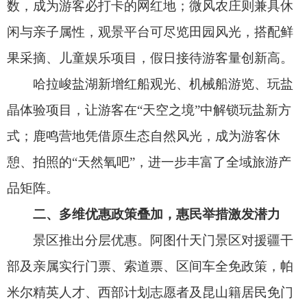
品矩阵。
二、多维优惠政策叠加，惠民举措激发潜力
景区推出分层优惠。阿图什天门景区对援疆干
部及亲属实行门票、索道票、区间车全免政策，帕
米尔精英人才、西部计划志愿者及昆山籍居民免门
票且索道票、区间车票享8折优惠；怪柳林景区实行
双节门票8折特惠，有效降低游客出游门槛。数据显
示，优惠政策带动购票游客增长42%，家庭游、亲
子游占比提升至75%。
三、全链条保障护航，游览体验持续优化
从前期筹备到假日值班，阿图什市全方位保障
筑牢旅游安全防线。节前，市文旅局联合多部门开
展拉网式安全检查，对景区索道、民宿消防、食品
安全等进行全面排查，市委分管领导带队深入A级