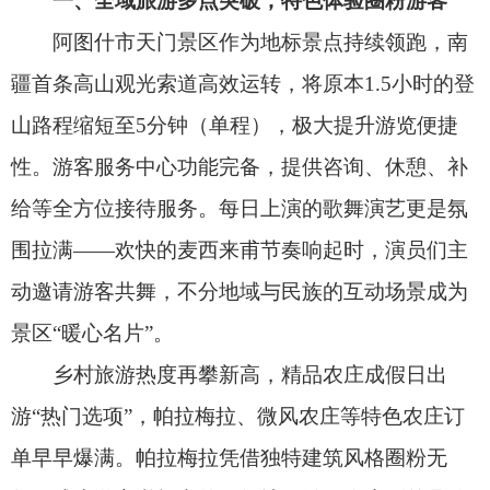
给等全方位接待服务。每日上演的歌舞演艺更是氛
围拉满——欢快的麦西来甫节奏响起时，演员们主
动邀请游客共舞，不分地域与民族的互动场景成为
景区“暖心名片”。
乡村旅游热度再攀新高，精品农庄成假日出
游“热门选项”，帕拉梅拉、微风农庄等特色农庄订
单早早爆满。帕拉梅拉凭借独特建筑风格圈粉无
数，成为游客必打卡的网红地；微风农庄则兼具休
闲与亲子属性，观景平台可尽览田园风光，搭配鲜
果采摘、儿童娱乐项目，假日接待游客量创新高。
哈拉峻盐湖新增红船观光、机械船游览、玩盐
晶体验项目，让游客在“天空之境”中解锁玩盐新方
式；鹿鸣营地凭借原生态自然风光，成为游客休
憩、拍照的“天然氧吧”，进一步丰富了全域旅游产