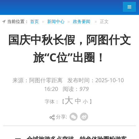
导航
当前位置：
首页
»
新闻中心
»
政务要闻
»
正文
国庆中秋长假，阿图什文
旅“C位”出圈！
来源：阿图什零距离
发布时间：
2025-10-10
16:20
阅读：
979
一、全域旅游多点突破，特色体验圈粉游客
大
中
字体：【
小
】
阿图什市天门景区作为地标景点持续领跑，南
疆首条高山观光索道高效运转，将原本1.5小时的登
分享:
山路程缩短至5分钟（单程），极大提升游览便捷
性。游客服务中心功能完备，提供咨询、休憩、补