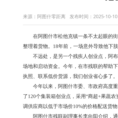
在阿图什市松他克镇一条不太起眼的街边，有一
来源：阿图什零距离
发布时间：
2025-10-10
整理着货物。18年前，一场意外导致他下肢残疾。如
不远处，是另一个残疾人创业点，阿布再尔·肉
场地和启动资金。今年，在市残联的帮助下，他终于
执照、联系低价货源，我们创业省心多了。”阿布再尔
今年以来，阿图什市委、市政府高度重视残疾人
了120个集装箱创业点，采用“商超+果蔬农资+快递
调供应商以低于市场价10%的价格配送货物，极大降
阿图什市残联副理事长李向阳介绍，通过精准摸
案”的方式，为每一位创业者量身定制创业计划。同
现“服务到人、帮扶到点”。
目前，一批曾经待业在家的残疾人，正凭借自己