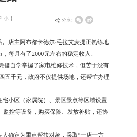
·毛拉艾麦提正熟练地
中
小
】
分享:
左右的稳定收入。
维修技术，但苦于没有
提供场地，还帮忙办理
、景区景点等区域设置
保险、发放补贴，还协
象，采取“一店一方
拓展货源渠道，真正实
（全媒体记者 马晟）
责任编辑：高兰