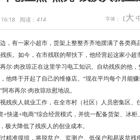
家小超市，货架上整整齐齐地摆满了各类商品。店主阿布都卡德尔
大
字体：【
 16:18
阅读：
414
今，在市残联的帮扶下，他经营起这家小超市，每月有了2000元
孜琼正在这里学习电工知识。自幼残疾的他，凭借自学掌握了家电
开起了自己的维修店。“现在平均每个月能赚四五千元，政府不仅
·肉孜琼欣慰地说。
就业工作，在全市村（社区）人员密集区、住宅小区（家属院）
+电商”综合经营模式，并统一配备货架、冰柜、监控等设备，购买
低了残疾人的创业成本。
排，将脱贫户、监测户、低保户和易返贫残疾人确定为重点帮扶对
时，联合人社、农业、市监等部门协助办理证照、落实补贴政策、
的努力重建尊严、改善生活，一步步走向更加自立和光明的未来。